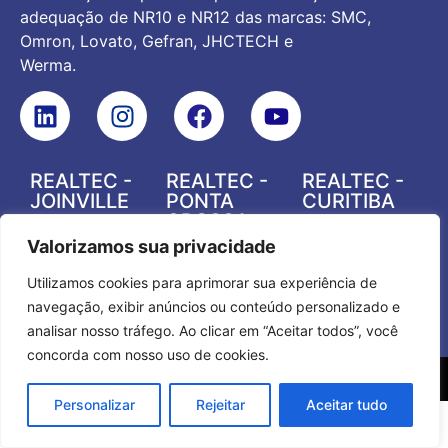
adequação de NR10 e NR12 das marcas: SMC,
Omron, Lovato, Gefran, JHCTECH e
Werma.
REALTEC -
REALTEC -
REALTEC -
JOINVILLE
PONTA
CURITIBA
GROSSA
(47) 3227-
(41) 3538-
(42) 3742-
Valorizamos sua privacidade
9349
2505
0826
(41) 99546-
(41) 99546-
Utilizamos cookies para aprimorar sua experiência de
(41) 99546-
1614
1614
navegação, exibir anúncios ou conteúdo personalizado e
1614
analisar nosso tráfego. Ao clicar em “Aceitar todos”, você
concorda com nosso uso de cookies.
Personalizar
Rejeitar
Aceitar tudo