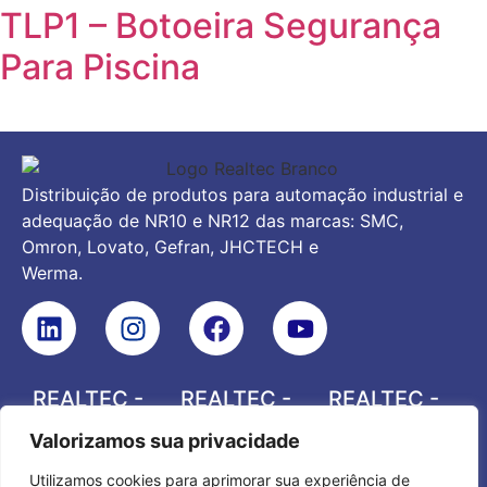
TLP1 – Botoeira Segurança
Para Piscina
Distribuição de produtos para automação industrial e
adequação de NR10 e NR12 das marcas: SMC,
Omron, Lovato, Gefran, JHCTECH e
Werma.
REALTEC -
REALTEC -
REALTEC -
JOINVILLE
PONTA
CURITIBA
Valorizamos sua privacidade
GROSSA
(47) 3227-
(41) 3538-
(42) 3742-
9349
2505
Utilizamos cookies para aprimorar sua experiência de